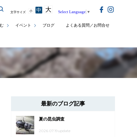
大
中
小
Select Language
▼
文字サイズ
む
イベント
ブログ
よくある質問／お問合せ
最新のブログ記事
夏の昆虫調査
2026.07.19update