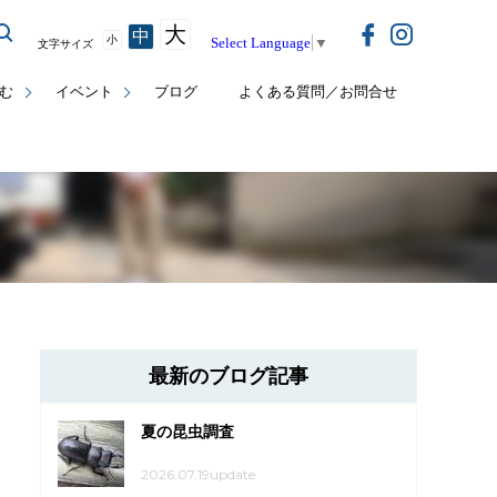
大
中
小
Select Language
▼
文字サイズ
む
イベント
ブログ
よくある質問／お問合せ
最新のブログ記事
夏の昆虫調査
2026.07.19update