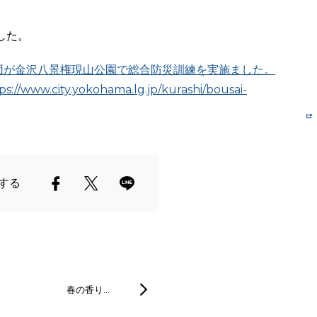
した。
団が金沢八景権現山公園で総合防災訓練を実施ました。
ity.yokohama.lg.jp/kurashi/bousai-
する
春の香り…