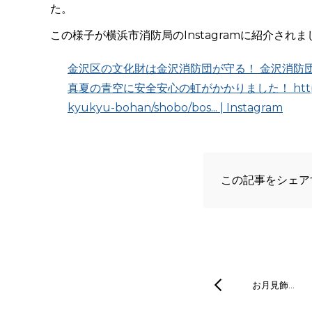
た。
この様子が横浜市消防局のInstagramに紹介されま
金沢区の文化財は金沢消防団が守る！ 金沢消防
真夏の青空に安全安心の虹がかかりました！ https://www.c
kyukyu-bohan/shobo/bos... | Instagram
この記事をシェア
お月見飾…