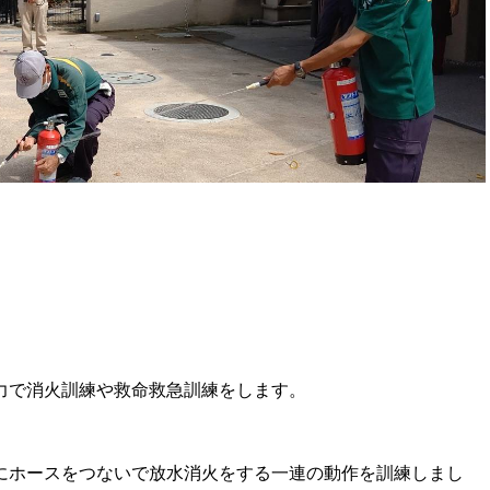
力で消火訓練や救命救急訓練をします。
にホースをつないで放水消火をする一連の動作を訓練しまし