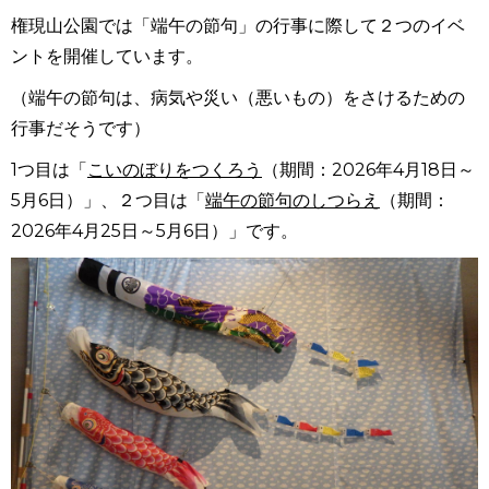
権現山公園では「端午の節句」の行事に際して２つのイベ
ントを開催しています。
（端午の節句は、病気や災い（悪いもの）をさけるための
行事だそうです）
1つ目は「
こいのぼりをつくろう
（期間：
2026
年
4
月
18
日～
5
月
6
日）」、２つ目は「
端午の節句のしつらえ
（期間：
2026
年
4
月
25
日～
5
月
6
日）」です。