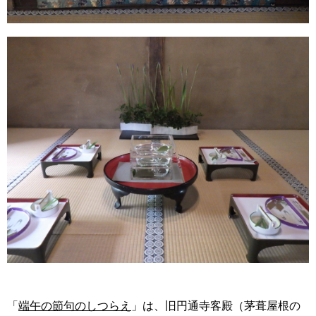
「
端午の節句のしつらえ
」は、旧円通寺客殿（茅葺屋根の