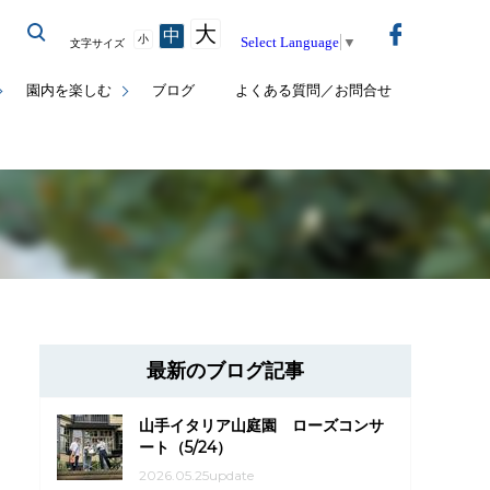
大
中
小
Select Language
▼
文字サイズ
園内を楽しむ
ブログ
よくある質問／お問合せ
最新のブログ記事
山手イタリア山庭園 ローズコンサ
ート（5/24）
2026.05.25update