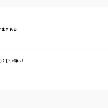
オまきもる
の？甘い匂い！