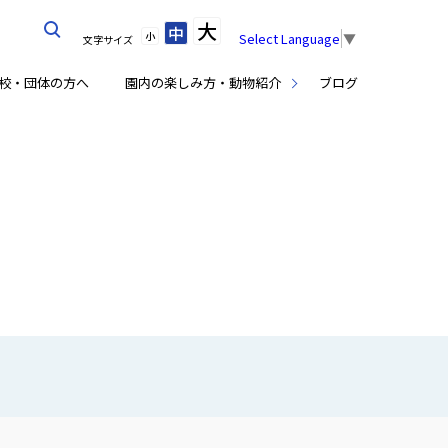
大
中
小
Select Language
▼
文字サイズ
校・団体の方へ
園内の楽しみ方・動物紹介
ブログ
覧