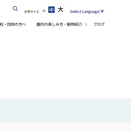
大
中
小
Select Language
▼
文字サイズ
校・団体の方へ
園内の楽しみ方・動物紹介
ブログ
覧