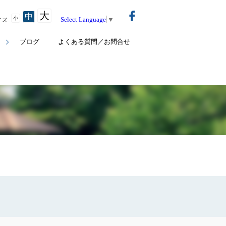
大
中
小
Select Language
▼
イズ
ト
ブログ
よくある質問／お問合せ