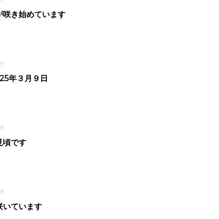
が咲き始めています
09
025年３月９日
08
見頃です
08
咲いています