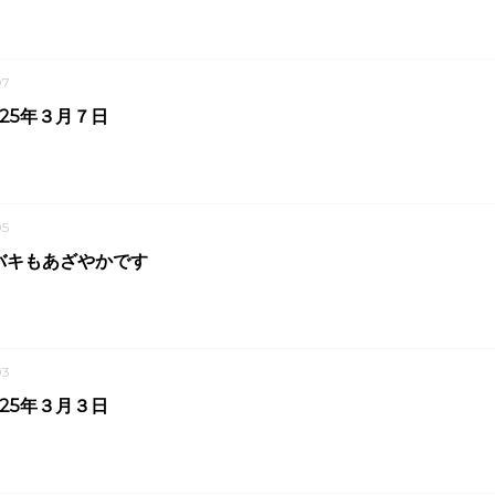
07
025年３月７日
5
バキもあざやかです
03
025年３月３日