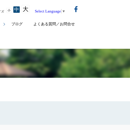
大
中
小
Select Language
▼
イズ
ト
ブログ
よくある質問／お問合せ