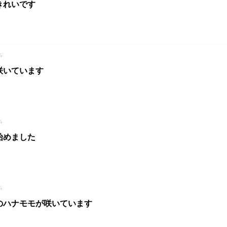
きれいです
4
咲いています
4
始めました
4
のハナモモが咲いています